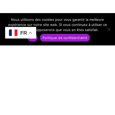
Nous utilisons des cookies pour vous garantir la meilleure
Nous contacter
expérience sur notre site web. Si vous continuez à utiliser ce
site, nous supposerons que vous en êtes satisfait.
FR
Que vous soyez un professionnel souhaitant collaborer sur
Ok
Politique de confidentialité
un projet artistique ou un amateur désireux d’apprendre,
la
Compagnie Bron Bi
est ouverte à toutes formes de
partenariat. Venez vivre une expérience inoubliable avec
nous !
Administratrice et Direction artistique
Administratrice et Présidente
: Ahlem Loghmari
Direction artistique
: Roméo Bron Bi
Standard : 0033 783870161