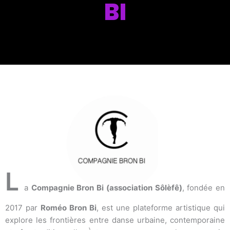
BI
L
a
Compagnie Bron Bi (association Sôlèfê)
, fondée en
2017 par
Roméo Bron Bi
, est une plateforme artistique qui
explore les frontières entre danse urbaine, contemporaine