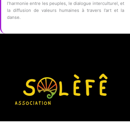
l’harmonie entre les peuples, le dialogue interculturel, et
la diffusion de valeurs humaines à travers l’art et la
danse.